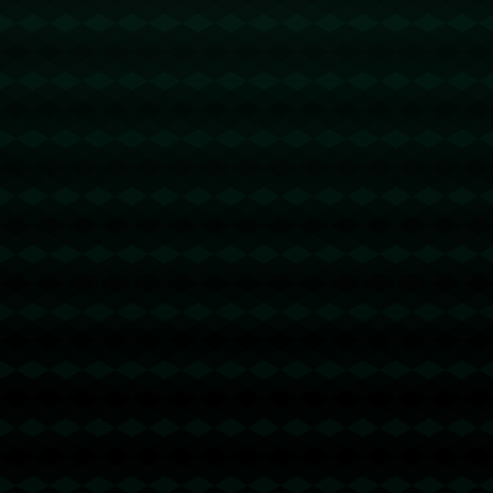
联系信息
电话：023-7262301
传真：023-7262301
邮箱：admin@sinostran.com
地址：云南省西双版纳傣族自治州勐腊县西双版纳磨憨经济开发区