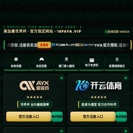
新闻中心
当前位置：
首页
>
新闻中心
歐聯16強首回合阿仙奴及阿士東維拉分別奏凱.
2026-02-09
**歐聯16強首回合，阿仙奴及阿士東維拉分別奏凱：英倫豪門雙雄
閃耀歐洲賽場**
在2023歐洲聯賽（歐聯）16強首回合比賽中，英超豪門阿仙奴和阿
士東維拉分別在各自的比賽中表現出色，取得了令人矚目的勝利。
這場英倫雙雄的驕人表現不僅為接下來的次回合奠定了堅實基礎，
也再次展示了英超球隊在歐洲賽場上的絕佳競爭力。本文將帶您回