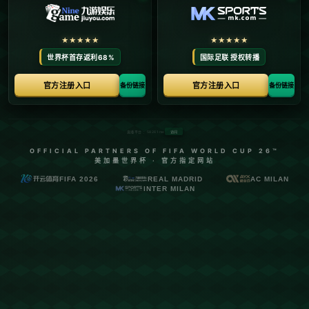
顧兩場比賽的精彩瞬間，剖析背後的戰術策略，並探討兩支球隊未
來的晉級前景。
---
### **阿仙奴：穩健的進攻與穩如泰山的防守**