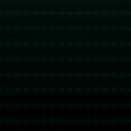
### 英倫雙雄晉級前景光明
無論是阿仙奴還是阿士東維拉，16強首回合的勝利為他們接下來的
比賽奠定了有利形勢。特別是雙雄所在的賽程對手實力不容小覷，
但他們的*出色表現和不斷進步*似乎正朝著成功邁進。一方面，阿
仙奴的穩健進攻體系有望在次回合繼續擴大優勢；另一方面，阿士
東維拉的韌性與爆發力足以應對未來比賽的各種挑戰。
在歐聯競爭如此激烈的舞台上，英超球隊以其*穩定性*和*強大精神
力量*再次博得聚光燈的青睞。球迷應拭目以待，期待雙雄在次回合
中再展身手，續寫屬於他們的歐洲輝煌。
联系信息