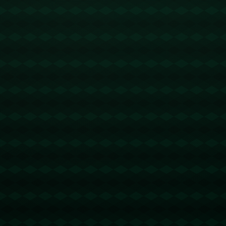
以高壓逼搶和敏捷反擊掌控局勢，並在第15分鐘率先破門。然而，
阿士東維拉迅速重整旗鼓，展現出英超球隊的韌性。
在比賽的下半場，阿士東維拉成功扭轉局勢。*奧利·沃特金斯*在第
62分鐘以一記頭槌破門扳平比分，此後更是展現精湛的個人能力，
助攻*約翰·麥金*完成鎖定勝局的進球。此役阿士東維拉的戰術核心
在於靈活的邊路進攻打法，主教練埃梅里的戰術調整更是關鍵。
「球場上的逆境並不可怕，今天我們的表現正是‘英超精神’的最好註
解。」埃梅里感言。
**比賽數據也突顯了阿士東維拉的成功因素**：全場射門次數達到
12次，遠高於對手的7次，控球率也提升至56%。值得一提的是，
阿士東維拉的防守反擊相得益彰，成功壓制了波爾圖的鋒線威脅。
---