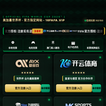
新闻中心
当前位置：
首页
>
新闻中心
阿森纳英超历史吃到109张红牌，与埃弗顿并列第一.
2026-02-09
**阿森纳与埃弗顿：英超红牌榜首的“殊荣”解析**
在英超联赛这个竞争激烈的舞台上，每一场比赛都充满了激情和张
力。虽然出色的进攻和坚韧的防守往往是球队赢得比赛的关键，但
在某些时刻，纪律问题也成为无奈的焦点。*阿森纳历史上在英超中
吃到109张红牌，与埃弗顿并列第一*，这不仅是一个需要反思的数
据，也揭示了足球运动中的多重挑战。