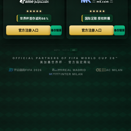
**为何有如此多的红牌？**
首先，让我们探讨一下为何阿森纳和埃弗顿会“荣获”这一并不光彩
的称号。英超联赛一直以高强度和激烈的身体对抗著称，防守球员
往往面临极大的压力。有时为了阻止对手进攻，防守球员会采取激
烈的动作，这也导致了红牌的出现。此外，战术安排上的变化，例
如局部紧逼或高压防守，也增加了球员犯规的几率。
对于阿森纳而言，这一现象可以追溯到上世纪90年代。当时，球队
主帅温格曾大力倡导技术足球，但球队在比赛中面临的身体对抗问
题始终未完全解决。即便是在追求防守稳定性的时候，球队也容易
因为不当的技术犯规或情绪管控不当而被判罚红牌。反观埃弗顿，
该队一直以一种稳重而强硬的风格著称，这虽然有助于在某些比赛
中占据优势，却也同样容易触碰红牌的雷区。