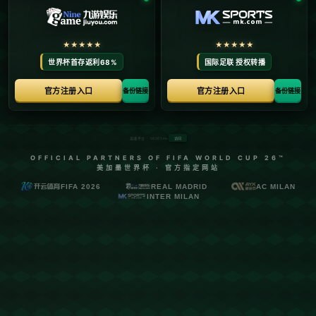
在体育竞技中，瞬息万变往往是最大的魅力所在。而在刚刚结束的*
U20亚洲杯*比赛中，这种魅力表现得淋漓尽致。对于许多球迷来
说，足球不仅仅是一项运动，更是一场心灵的历险。在比赛的最后
30秒，被对手绝杀的感受让人唏嘘不已，而这场比赛的主角——刘
诚宇，即便在失败中，也让人看到了未来的希望。