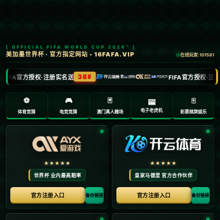
新闻中心
当前位置：
首页
>
新闻中心
最后30秒被绝杀，真是让人扼腕，刘诚宇！《U20亚
洲杯》真是太刺激了.
2026-02-09
**最后30秒被绝杀，真是让人扼腕，刘诚宇！《U20亚洲杯》真是
太刺激了**