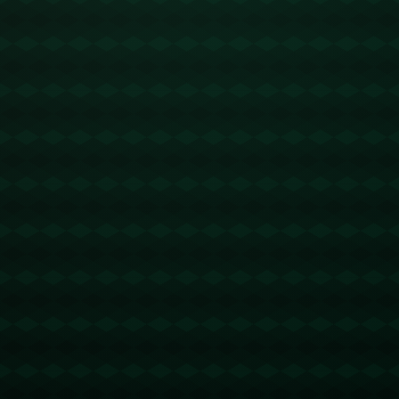
手，他们本可以将积分最大化。然而，比赛的最终结果是平局，这
不仅让他们没能缩小与榜首球队的差距，反而给了其他竞争对手赶
超的机会。一直以来，利物浦以强大的进攻和稳固的防守著称，然
而在这场比赛中，他们的防线缺乏组织，而锋线球员也未能抓住几
次**显而易见的得分机会**。这种关键时刻的失误，可能会对赛季
末的排名产生*不可逆转的影响*。
**阿森纳：主场失利敲响警钟**
另一方面，阿森纳在主场面对实力相对较弱的对手时，意外地丢掉
了三分。这无疑让他们的不败金身显得脆弱。阿森纳本赛季的表现
曾让球迷们看到了重回巅峰的希望，但这一场比赛显露了他们在防
守端的短板，简直令人揪心。**球员之间的配合缺乏默契，面对对
方的反击显得毫无招架之力**，这些问题都需要在接下来的比赛中
紧急解决。
**排名形势分析：竞争加剧**
随着两队的失利，英超的积分榜再次发生变化。竞争对手们紧随其
后，稍有机会便可实现赶超。这不仅增加了联赛的观赏性，也给参
与者们提出了更为严苛的要求。在这样的赛季中，无论是争冠还是
保级，每支球队都不能掉以轻心。**哪怕是一场平局或失利，都会
对整体排名造成*深远的影响***。这种紧张局势，令每一场比赛都
成为不可错过的精彩对决。