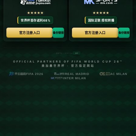
在主场告负**，这对两支球队而言都是不小的打击。那么，这两场
比赛对英超排名有何深远影响呢？
**利物浦：错失追分良机**
利物浦在本轮比赛中迎来了一个宝贵的机会，面对排名中游的对