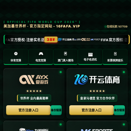
新闻中心
当前位置：
首页
>
新闻中心
追分机会可不多啊！利物浦周中先赛一轮战平，阿
森纳今天主场告负.
2026-02-09
**追分机会可不多啊！利物浦周中先赛一轮战平，阿森纳今天主场
告负：英超排名形势再添变数**
在竞争激烈的英超联赛中，每一场比赛都有可能改变整个赛季的球
队排名局势。本周，利物浦和阿森纳的比赛结果，让这一切变得更
加扑朔迷离。**利物浦在周中的比赛中战平对手，而阿森纳则意外