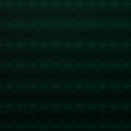
一记远距离射门，犹如出膛炮弹，直挂球门右上角，成功帮助球队取得领
赛的一大亮点。**世界波**这样的精彩进球总是能够迅速点燃球场气氛
球——马特乌斯在禁区边缘的射门。由于这个进球伴随着青岛西海岸球员
前似乎有手球嫌疑。这一瞬间引发了裁判与VAR的介入，评论员以及现
技术手段的可靠性。
用边路突破制造机会，而青岛西海岸则注重中场控球的稳健，通过短传配
他们的稳健打法一度让海牛的进攻受阻。
是球迷文化的交流。两队球迷各具特色的呐喊声和助威活动，为比赛增添了
足球文化与社区情感的真实写照。
一次证明。随着比赛的深入，各种技战术和个人精彩表现将继续成为焦点
海牛**与**青岛西海岸**的这次交锋，不仅是分数的竞争，更是对青岛