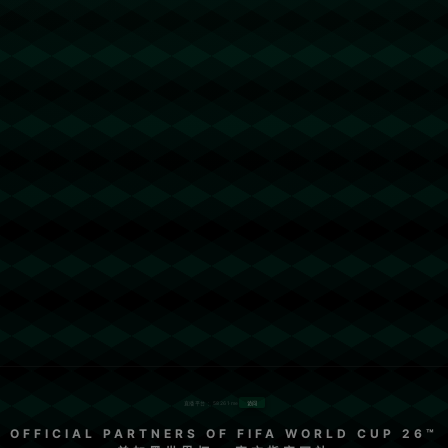
们
快捷链接
网站首页
：云南省西双版纳傣族自治州勐腊
双版纳磨憨经济开发区
公司简介
023-7262301
产品中心
18864191682
新闻动态
18864191682
联系我们
：
admin@sinostran.com
ttps://www.sinostran.com/