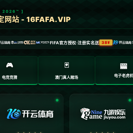
ostran.com
网站首页
青岛西海岸 席尔瓦世界波马特乌斯争议球.
2026-02-09
*
众瞩目的德比之战。**青岛海牛**暂以2-1领先于青岛西海岸，这场比赛
的对决。本文将深入分析这场比赛的关键时刻，揭示其中的精彩与争议。