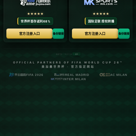
奧斯梅恩**這樣一位風頭正勁的球員存在的情況下，孔蒂會選擇再
次信任盧卡庫？
### **奧斯梅恩：高光表現令人矚目**
作為近兩年來歐洲足壇涌現出的頂尖射手，**奧斯梅恩**無疑是當
前轉會市場上的香餑餑。自加盟那不勒斯以來，他在意甲賽場上不
僅展示了毀滅性的速度與射門能力，更是在上賽季幫助球隊奪得久
違的聯賽冠軍，這無疑證明了他的價值。更重要的是，年僅24歲的
奧斯梅恩正處於職業生涯的黃金起點，他有潛力成為下一名改變豪
門格局的球員。
那麼，既然奧斯梅恩具有如此吸引力，為什麼曾執教於多家豪門的
孔蒂卻對這名年輕的天才射手保持距離，反而把目光投向了已經邁
入而立之年的**盧卡庫**呢？這其中的原因可能藏在孔蒂的戰術理
念，以及他和盧卡庫之間深厚的合作關係中。
### **盧卡庫與孔蒂的蜜月時光**
為探尋孔蒂青睞盧卡庫的原因，我們不得不回顧他們在國際米蘭時
期的合作。2019-2021年，孔蒂執掌國際米蘭，並從曼聯引進了當
時顯得有些迷失的盧卡庫。在孔蒂的指導下，盧卡庫完成了職業生
涯的一次重要蛻變，不僅進球如麻，還通過自己的策應和掩護能力
成為球隊戰術體系的關鍵一環。那段時間，國際米蘭一舉終結了尤
文圖斯的聯賽壟斷，盧卡庫儼然成為孔蒂執教風格完美的代言人。
**孔蒂喜歡的球員類型**通常是那些既具備身體優勢，又能兼顧強