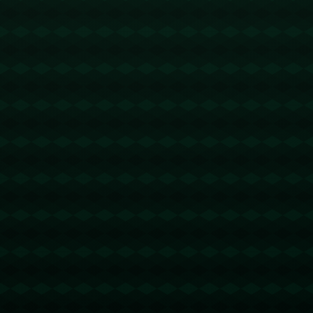
在球队和球员的未来发展方向上，这场比赛不仅是一次普通的胜负
对决，还代表着两支球队未来重建与发展的潜力。国王或许需要针
对步行者的灵活进攻找到更有效的防守策略，而步行者则在哈利伯
顿的带领下，持续推进全队的协作能力，以便在更大舞台上闪耀。