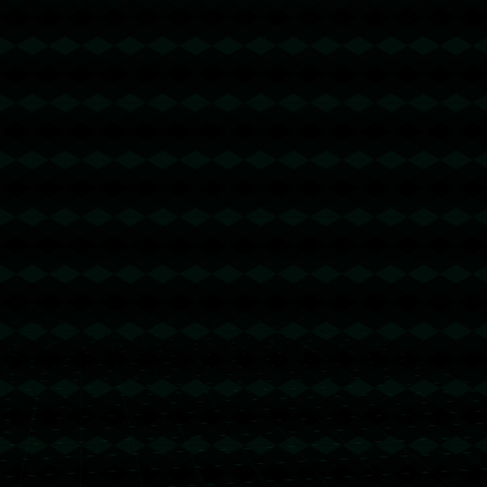
联系信息
电话：023-7262301
传真：023-7262301
邮箱：admin@sinostran.com
地址：云南省西双版纳傣族自治州勐腊县西双版纳磨憨经济开发区
关于我们