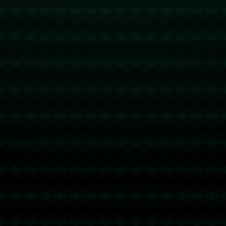
相信无论是国米还是AC米兰的球迷，都已迫不及待地想看到自己的
球队在赛场上奋勇拼搏，力争意大利杯的至高荣耀。米兰德比，不
仅是一场比赛，更是一场充满激情和历史的足球战争。
联系信息
电话：023-7262301
传真：023-7262301
邮箱：admin@sinostran.com
地址：云南省西双版纳傣族自治州勐腊县西双版纳磨憨经济开发区
关于我们