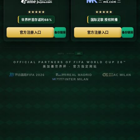
赛季的意大利杯中表现出色，以坚韧的防守和犀利的进攻一路过关
斩将，最终如愿晋级四强。反观其德比对手——AC米兰，同样也展
现了强大的实力与恒心。回想起上次米兰德比的激烈场面，*大家不
禁期待这一场半决赛会再度掀起怎样的波澜*。
**米兰德比不仅仅是一场足球比赛**，它还代表了两个足球俱乐部
背后深厚的历史和文化冲突。国米和AC米兰这两个俱乐部不仅在国
内赛场上争辉，也常常在国际赛场上展现意大利足球的魅力。这不
仅是一场四强晋级的较量，更是意大利两大足球豪门之间的战斗。
从历史上看，两队的交锋记录非常接近，胜负难分。最近几场德比
的激烈对抗，再加上这次意大利杯的背景，让人对结果充满期待。*
*米兰德比的胜者**，不仅将离意大利杯冠军更进一步，也对城市的
足球霸主地位争夺产生重大影响。
**在这次对决中，战术的布置将显得尤为重要**。国米主教练可能
会加强中场控制，力求以稳中求胜的策略进入比赛。而AC米兰，凭
借年轻的阵容及快速的反击，可能会选择以快制胜，打乱国米的防
守部署。双方都将重点防范对手的核心球员，比如国米的劳塔罗-马
丁内斯和AC米兰的奥利维尔-吉鲁，谁能压制住对手的关键人物，
可能就能在比赛中占得先机。
**这一场意大利杯米兰德比的观赏性**，无疑因双方球迷的激情助
威而大增。两队的支持者都将涌入圣西罗球场，为自己的队伍加油